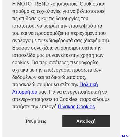
Η MOTOTREND χρησιμοποιεί Cookies και
παρόμοιες τεχνολογίες για να βελτιστοποιεί
Βρυούλων 56, Ν. Φιλαδέλφεια,
14341, Αθήνα
τις επιδόσεις και τις λειτουργίες του
Αρ. Γ.Ε.ΜΗ 002466101000
ιστότοπου, να μετράει την επισκεψιμότητα
Τηλ.:
2102585991
του και να προσαρμόζει το περιεχόμενό του
Φαξ.:
2102585993
Ε-mail:
info@mototrend.gr
ανάλογα με τα ενδιαφέροντά σας (διαφήμιση).
Εφόσον συνεχίζετε να χρησιμοποιείτε την
Μάθετε Περισσότερα
ιστοσελίδα μας συναινείτε στην χρήση των
cookies. Για περισσότερες πληροφορίες
Η Εταιρεία
Brands
σχετικά με την επεξεργασία προσωπικών
Νέα
δεδομένων και τα δικαιώματά σας,
Οικονομικά στοιχεία
παρακαλώ συμβουλευτείτε την
Πολιτική
Απορρήτου
μας. Για να ενεργοποιήσετε ή να
Υποστήριξη
απενεργοποιήσετε τα Cookies, παρακαλούμε
Επικοινωνία
πατήστε την επιλογή
Πίνακας Cookies
.
Γίνε συνεργάτης
Dealers Area
Πολιτική απορρήτου
Ρυθμίσεις
Αποδοχή
Πολιτική cookies
© MOTOTREND 2026. All Rights Reserved | Website by
WHY.