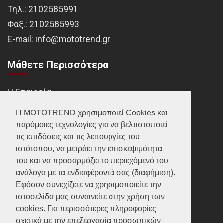
Τηλ.:
2102585991
Φαξ.:
2102585993
Ε-mail:
info@mototrend.gr
Μάθετε Περισσότερα
Η Εταιρεία
Brands
Η MOTOTREND χρησιμοποιεί Cookies και
παρόμοιες τεχνολογίες για να βελτιστοποιεί
Νέα
τις επιδόσεις και τις λειτουργίες του
Οικονομικά στοιχεία
ιστότοπου, να μετράει την επισκεψιμότητα
του και να προσαρμόζει το περιεχόμενό του
ανάλογα με τα ενδιαφέροντά σας (διαφήμιση).
Υποστήριξη
Εφόσον συνεχίζετε να χρησιμοποιείτε την
ιστοσελίδα μας συναινείτε στην χρήση των
Επικοινωνία
cookies. Για περισσότερες πληροφορίες
σχετικά με την επεξεργασία προσωπικών
Γίνε συνεργάτης