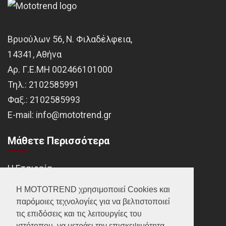
Βρυούλων 56, Ν. Φιλαδέλφεια,
14341, Αθήνα
Αρ. Γ.Ε.ΜΗ 002466101000
Τηλ.:
2102585991
Φαξ.:
2102585993
Ε-mail:
info@mototrend.gr
Μάθετε Περισσότερα
Η Εταιρεία
Brands
Η MOTOTREND χρησιμοποιεί Cookies και
παρόμοιες τεχνολογίες για να βελτιστοποιεί
Νέα
τις επιδόσεις και τις λειτουργίες του
Οικονομικά στοιχεία
ιστότοπου, να μετράει την επισκεψιμότητα