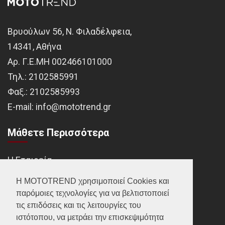
Βρυούλων 56, Ν. Φιλαδέλφεια,
14341, Αθήνα
Αρ. Γ.Ε.ΜΗ 002466101000
Τηλ.:
2102585991
Φαξ.:
2102585993
Ε-mail:
info@mototrend.gr
Μάθετε Περισσότερα
Η Εταιρεία
Brands
Η MOTOTREND χρησιμοποιεί Cookies και
παρόμοιες τεχνολογίες για να βελτιστοποιεί
Νέα
τις επιδόσεις και τις λειτουργίες του
Οικονομικά στοιχεία
ιστότοπου, να μετράει την επισκεψιμότητα