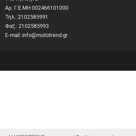
Αρ. Γ.Ε.ΜΗ 002466101000
Τηλ.:
2102585991
Φαξ.:
2102585993
Ε-mail:
info@mototrend.gr