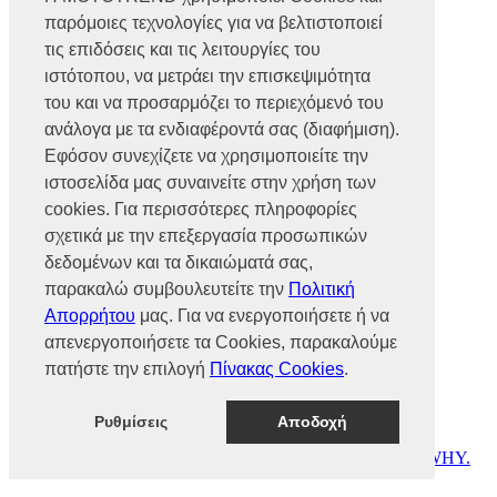
Βρυούλων 56, Ν. Φιλαδέλφεια,
παρόμοιες τεχνολογίες για να βελτιστοποιεί
14341, Αθήνα
Αρ. Γ.Ε.ΜΗ 002466101000
τις επιδόσεις και τις λειτουργίες του
Τηλ.:
2102585991
ιστότοπου, να μετράει την επισκεψιμότητα
Φαξ.:
2102585993
του και να προσαρμόζει το περιεχόμενό του
Ε-mail:
info@mototrend.gr
ανάλογα με τα ενδιαφέροντά σας (διαφήμιση).
Μάθετε Περισσότερα
Εφόσον συνεχίζετε να χρησιμοποιείτε την
ιστοσελίδα μας συναινείτε στην χρήση των
Η Εταιρεία
cookies. Για περισσότερες πληροφορίες
Brands
Νέα
σχετικά με την επεξεργασία προσωπικών
Οικονομικά στοιχεία
δεδομένων και τα δικαιώματά σας,
παρακαλώ συμβουλευτείτε την
Πολιτική
Υποστήριξη
Απορρήτου
μας. Για να ενεργοποιήσετε ή να
Επικοινωνία
απενεργοποιήσετε τα Cookies, παρακαλούμε
Γίνε συνεργάτης
πατήστε την επιλογή
Πίνακας Cookies
.
Dealers Area
Πολιτική απορρήτου
Πολιτική cookies
Ρυθμίσεις
Αποδοχή
© MOTOTREND 2026. All Rights Reserved | Website by
WHY.