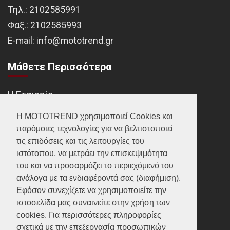
Τηλ.:
2102585991
Φαξ.:
2102585993
Ε-mail:
info@mototrend.gr
Μάθετε Περισσότερα
Η Εταιρεία
Brands
Η MOTOTREND χρησιμοποιεί Cookies και
παρόμοιες τεχνολογίες για να βελτιστοποιεί
Νέα
τις επιδόσεις και τις λειτουργίες του
Οικονομικά στοιχεία
ιστότοπου, να μετράει την επισκεψιμότητα
του και να προσαρμόζει το περιεχόμενό του
ανάλογα με τα ενδιαφέροντά σας (διαφήμιση).
Υποστήριξη
Εφόσον συνεχίζετε να χρησιμοποιείτε την
ιστοσελίδα μας συναινείτε στην χρήση των
Επικοινωνία
cookies. Για περισσότερες πληροφορίες
σχετικά με την επεξεργασία προσωπικών
Γίνε συνεργάτης