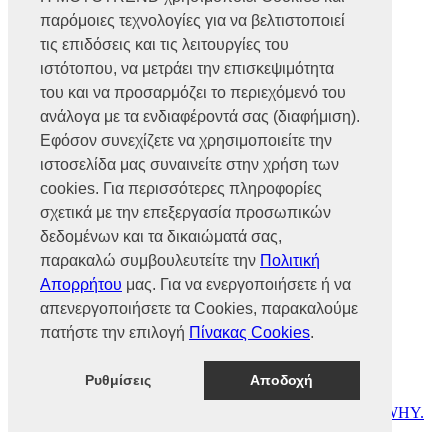
Βρυούλων 56, Ν. Φιλαδέλφεια,
παρόμοιες τεχνολογίες για να βελτιστοποιεί
14341, Αθήνα
Αρ. Γ.Ε.ΜΗ 002466101000
τις επιδόσεις και τις λειτουργίες του
Τηλ.:
2102585991
ιστότοπου, να μετράει την επισκεψιμότητα
Φαξ.:
2102585993
του και να προσαρμόζει το περιεχόμενό του
Ε-mail:
info@mototrend.gr
ανάλογα με τα ενδιαφέροντά σας (διαφήμιση).
Μάθετε Περισσότερα
Εφόσον συνεχίζετε να χρησιμοποιείτε την
ιστοσελίδα μας συναινείτε στην χρήση των
Η Εταιρεία
cookies. Για περισσότερες πληροφορίες
Brands
Νέα
σχετικά με την επεξεργασία προσωπικών
Οικονομικά στοιχεία
δεδομένων και τα δικαιώματά σας,
παρακαλώ συμβουλευτείτε την
Πολιτική
Υποστήριξη
Απορρήτου
μας. Για να ενεργοποιήσετε ή να
Επικοινωνία
απενεργοποιήσετε τα Cookies, παρακαλούμε
Γίνε συνεργάτης
πατήστε την επιλογή
Πίνακας Cookies
.
Dealers Area
Πολιτική απορρήτου
Πολιτική cookies
Ρυθμίσεις
Αποδοχή
© MOTOTREND 2026. All Rights Reserved | Website by
WHY.