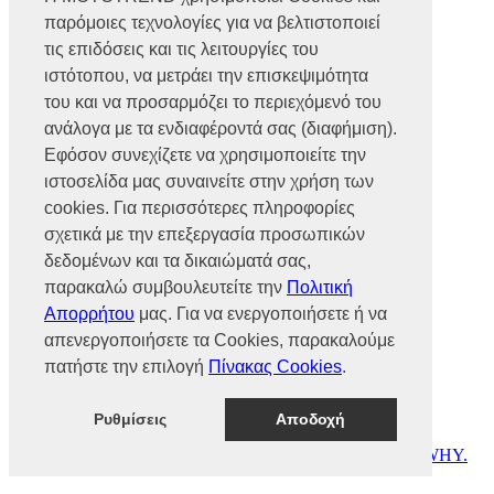
Βρυούλων 56, Ν. Φιλαδέλφεια,
παρόμοιες τεχνολογίες για να βελτιστοποιεί
14341, Αθήνα
Αρ. Γ.Ε.ΜΗ 002466101000
τις επιδόσεις και τις λειτουργίες του
Τηλ.:
2102585991
ιστότοπου, να μετράει την επισκεψιμότητα
Φαξ.:
2102585993
του και να προσαρμόζει το περιεχόμενό του
Ε-mail:
info@mototrend.gr
ανάλογα με τα ενδιαφέροντά σας (διαφήμιση).
Μάθετε Περισσότερα
Εφόσον συνεχίζετε να χρησιμοποιείτε την
ιστοσελίδα μας συναινείτε στην χρήση των
Η Εταιρεία
cookies. Για περισσότερες πληροφορίες
Brands
Νέα
σχετικά με την επεξεργασία προσωπικών
Οικονομικά στοιχεία
δεδομένων και τα δικαιώματά σας,
παρακαλώ συμβουλευτείτε την
Πολιτική
Υποστήριξη
Απορρήτου
μας. Για να ενεργοποιήσετε ή να
Επικοινωνία
απενεργοποιήσετε τα Cookies, παρακαλούμε
Γίνε συνεργάτης
πατήστε την επιλογή
Πίνακας Cookies
.
Dealers Area
Πολιτική απορρήτου
Πολιτική cookies
Ρυθμίσεις
Αποδοχή
© MOTOTREND 2026. All Rights Reserved | Website by
WHY.