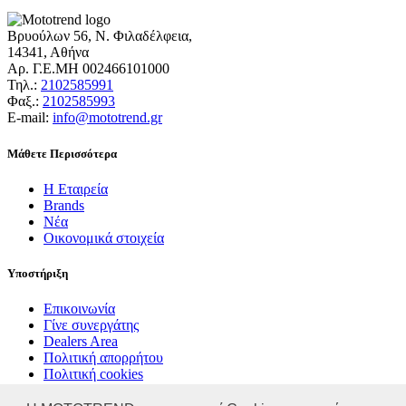
Βρυούλων 56, Ν. Φιλαδέλφεια,
14341, Αθήνα
Αρ. Γ.Ε.ΜΗ 002466101000
Τηλ.:
2102585991
Φαξ.:
2102585993
Ε-mail:
info@mototrend.gr
Μάθετε Περισσότερα
Η Εταιρεία
Brands
Νέα
Οικονομικά στοιχεία
Υποστήριξη
Επικοινωνία
Γίνε συνεργάτης
Dealers Area
Πολιτική απορρήτου
Πολιτική cookies
© MOTOTREND 2026. All Rights Reserved | Website by
WHY.