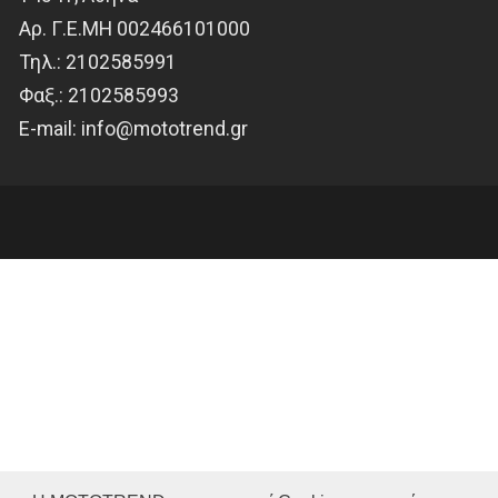
Αρ. Γ.Ε.ΜΗ 002466101000
Τηλ.:
2102585991
Φαξ.:
2102585993
Ε-mail:
info@mototrend.gr