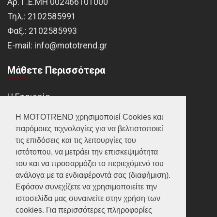
Αρ. Γ.Ε.ΜΗ 002466101000
Τηλ.:
2102585991
Φαξ.:
2102585993
Ε-mail:
info@mototrend.gr
Μάθετε Περισσότερα
Η Εταιρεία
Brands
Η MOTOTREND χρησιμοποιεί Cookies και
παρόμοιες τεχνολογίες για να βελτιστοποιεί
Νέα
τις επιδόσεις και τις λειτουργίες του
Οικονομικά στοιχεία
ιστότοπου, να μετράει την επισκεψιμότητα
του και να προσαρμόζει το περιεχόμενό του
ανάλογα με τα ενδιαφέροντά σας (διαφήμιση).
Υποστήριξη
Εφόσον συνεχίζετε να χρησιμοποιείτε την
ιστοσελίδα μας συναινείτε στην χρήση των
Επικοινωνία
cookies. Για περισσότερες πληροφορίες