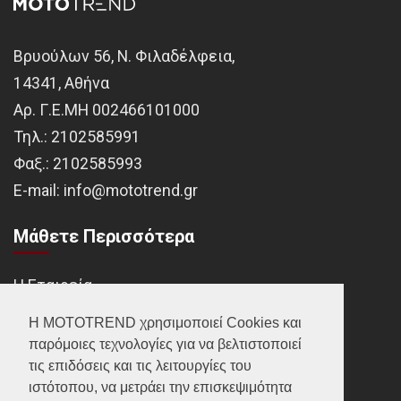
Βρυούλων 56, Ν. Φιλαδέλφεια,
14341, Αθήνα
Αρ. Γ.Ε.ΜΗ 002466101000
Τηλ.:
2102585991
Φαξ.:
2102585993
Ε-mail:
info@mototrend.gr
Μάθετε Περισσότερα
Η Εταιρεία
Brands
Η MOTOTREND χρησιμοποιεί Cookies και
παρόμοιες τεχνολογίες για να βελτιστοποιεί
Νέα
τις επιδόσεις και τις λειτουργίες του
Οικονομικά στοιχεία
ιστότοπου, να μετράει την επισκεψιμότητα