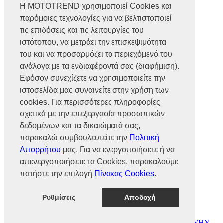
Η MOTOTREND χρησιμοποιεί Cookies και
παρόμοιες τεχνολογίες για να βελτιστοποιεί
Βρυούλων 56, Ν. Φιλαδέλφεια,
14341, Αθήνα
τις επιδόσεις και τις λειτουργίες του
Αρ. Γ.Ε.ΜΗ 002466101000
ιστότοπου, να μετράει την επισκεψιμότητα
Τηλ.:
2102585991
του και να προσαρμόζει το περιεχόμενό του
Φαξ.:
2102585993
Ε-mail:
info@mototrend.gr
ανάλογα με τα ενδιαφέροντά σας (διαφήμιση).
Εφόσον συνεχίζετε να χρησιμοποιείτε την
Μάθετε Περισσότερα
ιστοσελίδα μας συναινείτε στην χρήση των
cookies. Για περισσότερες πληροφορίες
Η Εταιρεία
Brands
σχετικά με την επεξεργασία προσωπικών
Νέα
δεδομένων και τα δικαιώματά σας,
Οικονομικά στοιχεία
παρακαλώ συμβουλευτείτε την
Πολιτική
Απορρήτου
μας. Για να ενεργοποιήσετε ή να
Υποστήριξη
απενεργοποιήσετε τα Cookies, παρακαλούμε
Επικοινωνία
πατήστε την επιλογή
Πίνακας Cookies
.
Γίνε συνεργάτης
Dealers Area
Πολιτική απορρήτου
Ρυθμίσεις
Αποδοχή
Πολιτική cookies
© MOTOTREND 2026. All Rights Reserved | Website by
WHY.