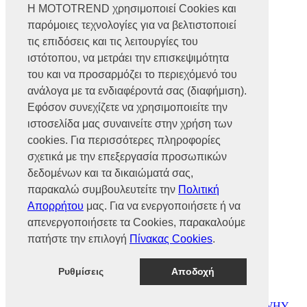
Η MOTOTREND χρησιμοποιεί Cookies και
παρόμοιες τεχνολογίες για να βελτιστοποιεί
Βρυούλων 56, Ν. Φιλαδέλφεια,
14341, Αθήνα
τις επιδόσεις και τις λειτουργίες του
Αρ. Γ.Ε.ΜΗ 002466101000
ιστότοπου, να μετράει την επισκεψιμότητα
Τηλ.:
2102585991
του και να προσαρμόζει το περιεχόμενό του
Φαξ.:
2102585993
Ε-mail:
info@mototrend.gr
ανάλογα με τα ενδιαφέροντά σας (διαφήμιση).
Εφόσον συνεχίζετε να χρησιμοποιείτε την
Μάθετε Περισσότερα
ιστοσελίδα μας συναινείτε στην χρήση των
cookies. Για περισσότερες πληροφορίες
Η Εταιρεία
Brands
σχετικά με την επεξεργασία προσωπικών
Νέα
δεδομένων και τα δικαιώματά σας,
Οικονομικά στοιχεία
παρακαλώ συμβουλευτείτε την
Πολιτική
Απορρήτου
μας. Για να ενεργοποιήσετε ή να
Υποστήριξη
απενεργοποιήσετε τα Cookies, παρακαλούμε
Επικοινωνία
πατήστε την επιλογή
Πίνακας Cookies
.
Γίνε συνεργάτης
Dealers Area
Πολιτική απορρήτου
Ρυθμίσεις
Αποδοχή
Πολιτική cookies
© MOTOTREND 2026. All Rights Reserved | Website by
WHY.