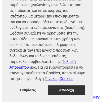
Βρυούλων 56, Ν. Φιλαδέλφεια,
παρόμοιες τεχνολογίες για να βελτιστοποιεί
14341, Αθήνα
Αρ. Γ.Ε.ΜΗ 002466101000
τις επιδόσεις και τις λειτουργίες του
Τηλ.:
2102585991
ιστότοπου, να μετράει την επισκεψιμότητα
Φαξ.:
2102585993
του και να προσαρμόζει το περιεχόμενό του
Ε-mail:
info@mototrend.gr
ανάλογα με τα ενδιαφέροντά σας (διαφήμιση).
Μάθετε Περισσότερα
Εφόσον συνεχίζετε να χρησιμοποιείτε την
ιστοσελίδα μας συναινείτε στην χρήση των
Η Εταιρεία
cookies. Για περισσότερες πληροφορίες
Brands
Νέα
σχετικά με την επεξεργασία προσωπικών
Οικονομικά στοιχεία
δεδομένων και τα δικαιώματά σας,
παρακαλώ συμβουλευτείτε την
Πολιτική
Υποστήριξη
Απορρήτου
μας. Για να ενεργοποιήσετε ή να
Επικοινωνία
απενεργοποιήσετε τα Cookies, παρακαλούμε
Γίνε συνεργάτης
πατήστε την επιλογή
Πίνακας Cookies
.
Dealers Area
Πολιτική απορρήτου
Πολιτική cookies
Ρυθμίσεις
Αποδοχή
© MOTOTREND 2026. All Rights Reserved | Website by
WHY.