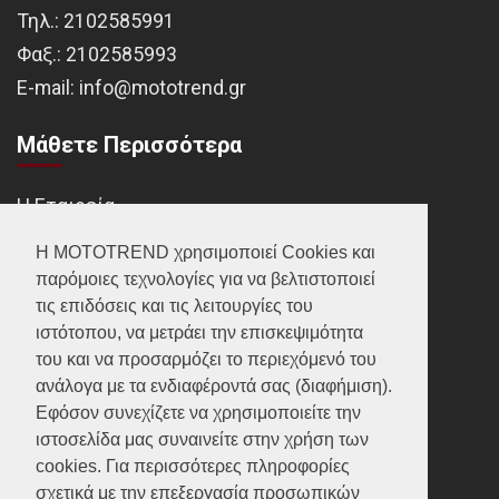
Τηλ.:
2102585991
Φαξ.:
2102585993
Ε-mail:
info@mototrend.gr
Μάθετε Περισσότερα
Η Εταιρεία
Brands
Η MOTOTREND χρησιμοποιεί Cookies και
παρόμοιες τεχνολογίες για να βελτιστοποιεί
Νέα
τις επιδόσεις και τις λειτουργίες του
Οικονομικά στοιχεία
ιστότοπου, να μετράει την επισκεψιμότητα
του και να προσαρμόζει το περιεχόμενό του
ανάλογα με τα ενδιαφέροντά σας (διαφήμιση).
Υποστήριξη
Εφόσον συνεχίζετε να χρησιμοποιείτε την
ιστοσελίδα μας συναινείτε στην χρήση των
Επικοινωνία
cookies. Για περισσότερες πληροφορίες
σχετικά με την επεξεργασία προσωπικών
Γίνε συνεργάτης