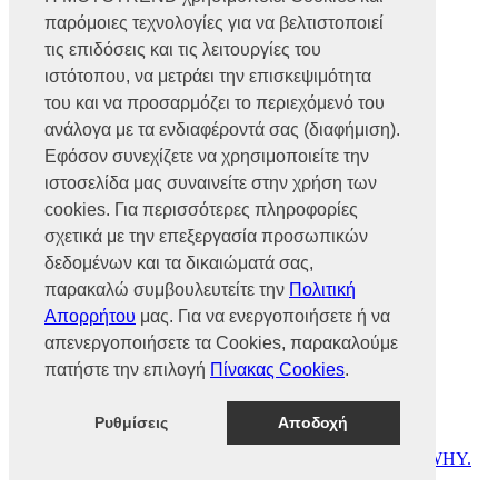
Βρυούλων 56, Ν. Φιλαδέλφεια,
παρόμοιες τεχνολογίες για να βελτιστοποιεί
14341, Αθήνα
Αρ. Γ.Ε.ΜΗ 002466101000
τις επιδόσεις και τις λειτουργίες του
Τηλ.:
2102585991
ιστότοπου, να μετράει την επισκεψιμότητα
Φαξ.:
2102585993
του και να προσαρμόζει το περιεχόμενό του
Ε-mail:
info@mototrend.gr
ανάλογα με τα ενδιαφέροντά σας (διαφήμιση).
Μάθετε Περισσότερα
Εφόσον συνεχίζετε να χρησιμοποιείτε την
ιστοσελίδα μας συναινείτε στην χρήση των
Η Εταιρεία
cookies. Για περισσότερες πληροφορίες
Brands
Νέα
σχετικά με την επεξεργασία προσωπικών
Οικονομικά στοιχεία
δεδομένων και τα δικαιώματά σας,
παρακαλώ συμβουλευτείτε την
Πολιτική
Υποστήριξη
Απορρήτου
μας. Για να ενεργοποιήσετε ή να
Επικοινωνία
απενεργοποιήσετε τα Cookies, παρακαλούμε
Γίνε συνεργάτης
πατήστε την επιλογή
Πίνακας Cookies
.
Dealers Area
Πολιτική απορρήτου
Πολιτική cookies
Ρυθμίσεις
Αποδοχή
© MOTOTREND 2026. All Rights Reserved | Website by
WHY.