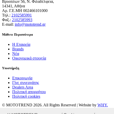
Βρυούλων 56, Ν. Φιλαδέλφεια,
14341, Αθήνα
Αρ. Γ.Ε.ΜΗ 002466101000
Τηλ.:
2102585991
Φαξ.:
2102585993
Ε-mail:
info@mototrend.gr
Μάθετε Περισσότερα
Η Εταιρεία
Brands
Νέα
Οικονομικά στοιχεία
Υποστήριξη
Επικοινωνία
Γίνε συνεργάτης
Dealers Area
Πολιτική απορρήτου
Πολιτική cookies
© MOTOTREND 2026. All Rights Reserved | Website by
WHY.