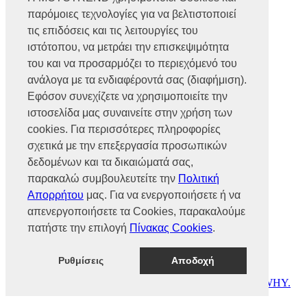
Βρυούλων 56, Ν. Φιλαδέλφεια,
παρόμοιες τεχνολογίες για να βελτιστοποιεί
14341, Αθήνα
Αρ. Γ.Ε.ΜΗ 002466101000
τις επιδόσεις και τις λειτουργίες του
Τηλ.:
2102585991
ιστότοπου, να μετράει την επισκεψιμότητα
Φαξ.:
2102585993
του και να προσαρμόζει το περιεχόμενό του
Ε-mail:
info@mototrend.gr
ανάλογα με τα ενδιαφέροντά σας (διαφήμιση).
Μάθετε Περισσότερα
Εφόσον συνεχίζετε να χρησιμοποιείτε την
ιστοσελίδα μας συναινείτε στην χρήση των
Η Εταιρεία
cookies. Για περισσότερες πληροφορίες
Brands
Νέα
σχετικά με την επεξεργασία προσωπικών
Οικονομικά στοιχεία
δεδομένων και τα δικαιώματά σας,
παρακαλώ συμβουλευτείτε την
Πολιτική
Υποστήριξη
Απορρήτου
μας. Για να ενεργοποιήσετε ή να
Επικοινωνία
απενεργοποιήσετε τα Cookies, παρακαλούμε
Γίνε συνεργάτης
πατήστε την επιλογή
Πίνακας Cookies
.
Dealers Area
Πολιτική απορρήτου
Πολιτική cookies
Ρυθμίσεις
Αποδοχή
© MOTOTREND 2026. All Rights Reserved | Website by
WHY.