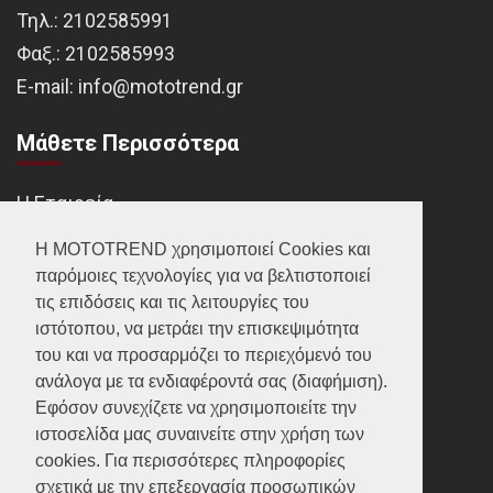
Τηλ.:
2102585991
Φαξ.:
2102585993
Ε-mail:
info@mototrend.gr
Μάθετε Περισσότερα
Η Εταιρεία
Brands
Η MOTOTREND χρησιμοποιεί Cookies και
παρόμοιες τεχνολογίες για να βελτιστοποιεί
Νέα
τις επιδόσεις και τις λειτουργίες του
Οικονομικά στοιχεία
ιστότοπου, να μετράει την επισκεψιμότητα
του και να προσαρμόζει το περιεχόμενό του
ανάλογα με τα ενδιαφέροντά σας (διαφήμιση).
Υποστήριξη
Εφόσον συνεχίζετε να χρησιμοποιείτε την
ιστοσελίδα μας συναινείτε στην χρήση των
Επικοινωνία
cookies. Για περισσότερες πληροφορίες
σχετικά με την επεξεργασία προσωπικών
Γίνε συνεργάτης