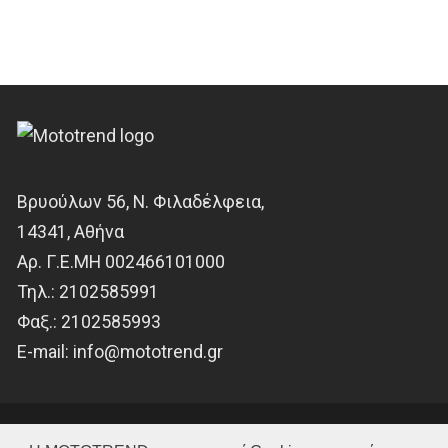
Βρυούλων 56, Ν. Φιλαδέλφεια,
14341, Αθήνα
Αρ. Γ.Ε.ΜΗ 002466101000
Τηλ.:
2102585991
Φαξ.:
2102585993
Ε-mail:
info@mototrend.gr