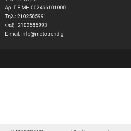
Αρ. Γ.Ε.ΜΗ 002466101000
Τηλ.:
2102585991
Φαξ.:
2102585993
Ε-mail:
info@mototrend.gr