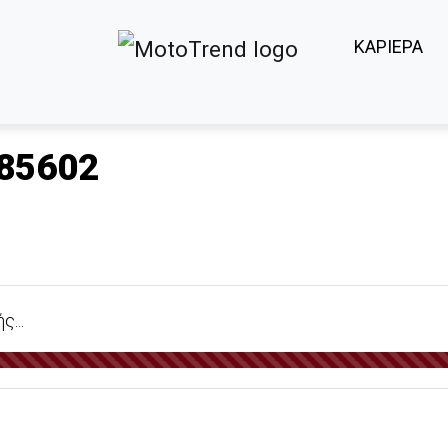
ΚΑΡΙΕΡΑ
85602
...