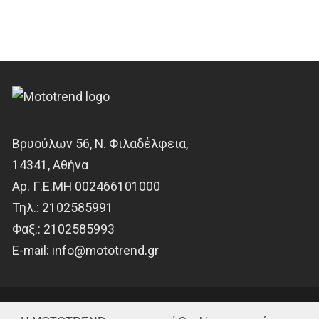
Βρυούλων 56, Ν. Φιλαδέλφεια,
14341, Αθήνα
Αρ. Γ.Ε.ΜΗ 002466101000
Τηλ.:
2102585991
Φαξ.:
2102585993
Ε-mail:
info@mototrend.gr