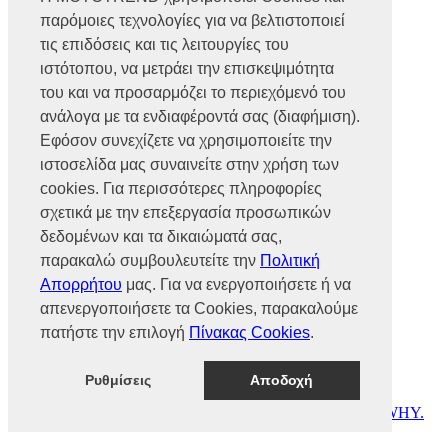
Βρυούλων 56, Ν. Φιλαδέλφεια,
παρόμοιες τεχνολογίες για να βελτιστοποιεί
14341, Αθήνα
Αρ. Γ.Ε.ΜΗ 002466101000
τις επιδόσεις και τις λειτουργίες του
Τηλ.:
2102585991
ιστότοπου, να μετράει την επισκεψιμότητα
Φαξ.:
2102585993
του και να προσαρμόζει το περιεχόμενό του
Ε-mail:
info@mototrend.gr
ανάλογα με τα ενδιαφέροντά σας (διαφήμιση).
Μάθετε Περισσότερα
Εφόσον συνεχίζετε να χρησιμοποιείτε την
ιστοσελίδα μας συναινείτε στην χρήση των
Η Εταιρεία
cookies. Για περισσότερες πληροφορίες
Brands
Νέα
σχετικά με την επεξεργασία προσωπικών
Οικονομικά στοιχεία
δεδομένων και τα δικαιώματά σας,
παρακαλώ συμβουλευτείτε την
Πολιτική
Υποστήριξη
Απορρήτου
μας. Για να ενεργοποιήσετε ή να
Επικοινωνία
απενεργοποιήσετε τα Cookies, παρακαλούμε
Γίνε συνεργάτης
πατήστε την επιλογή
Πίνακας Cookies
.
Dealers Area
Πολιτική απορρήτου
Πολιτική cookies
Ρυθμίσεις
Αποδοχή
© MOTOTREND 2026. All Rights Reserved | Website by
WHY.