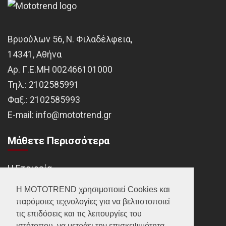
Βρυούλων 56, Ν. Φιλαδέλφεια,
14341, Αθήνα
Αρ. Γ.Ε.ΜΗ 002466101000
Τηλ.:
2102585991
Φαξ.:
2102585993
Ε-mail:
info@mototrend.gr
Μάθετε Περισσότερα
Η Εταιρεία
Brands
Η MOTOTREND χρησιμοποιεί Cookies και
παρόμοιες τεχνολογίες για να βελτιστοποιεί
Νέα
τις επιδόσεις και τις λειτουργίες του
Οικονομικά στοιχεία
ιστότοπου, να μετράει την επισκεψιμότητα