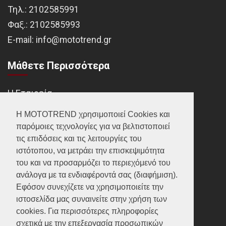
Τηλ.:
2102585991
Φαξ.:
2102585993
Ε-mail:
info@mototrend.gr
Μάθετε Περισσότερα
Η Εταιρεία
Brands
Η MOTOTREND χρησιμοποιεί Cookies και
παρόμοιες τεχνολογίες για να βελτιστοποιεί
Νέα
τις επιδόσεις και τις λειτουργίες του
Οικονομικά στοιχεία
ιστότοπου, να μετράει την επισκεψιμότητα
του και να προσαρμόζει το περιεχόμενό του
ανάλογα με τα ενδιαφέροντά σας (διαφήμιση).
Υποστήριξη
Εφόσον συνεχίζετε να χρησιμοποιείτε την
ιστοσελίδα μας συναινείτε στην χρήση των
Επικοινωνία
cookies. Για περισσότερες πληροφορίες
σχετικά με την επεξεργασία προσωπικών
Γίνε συνεργάτης