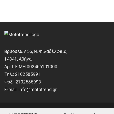
Βρυούλων 56, Ν. Φιλαδέλφεια,
14341, Αθήνα
Αρ. Γ.Ε.ΜΗ 002466101000
Τηλ.:
2102585991
Φαξ.:
2102585993
Ε-mail:
info@mototrend.gr