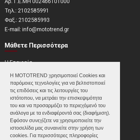
Αρ. Γ.Ε.ΜΗ 002466101000
Τηλ.:
2102585991
Φαξ.:
2102585993
Ε-mail:
info@mototrend.gr
Μάθετε Περισσότερα
Η Εταιρεία
Brands
Η MOTOTREND χρησιμοποιεί Cookies και
παρόμοιες τεχνολογίες για να βελτιστοποιεί
Νέα
τις επιδόσεις και τις λειτουργίες του
Οικονομικά στοιχεία
ιστότοπου, να μετράει την επισκεψιμότητα
του και να προσαρμόζει το περιεχόμενό του
ανάλογα με τα ενδιαφέροντά σας (διαφήμιση).
Υποστήριξη
Εφόσον συνεχίζετε να χρησιμοποιείτε την
ιστοσελίδα μας συναινείτε στην χρήση των
Επικοινωνία
cookies. Για περισσότερες πληροφορίες