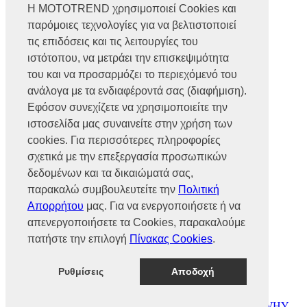
Η MOTOTREND χρησιμοποιεί Cookies και
παρόμοιες τεχνολογίες για να βελτιστοποιεί
Βρυούλων 56, Ν. Φιλαδέλφεια,
14341, Αθήνα
τις επιδόσεις και τις λειτουργίες του
Αρ. Γ.Ε.ΜΗ 002466101000
ιστότοπου, να μετράει την επισκεψιμότητα
Τηλ.:
2102585991
του και να προσαρμόζει το περιεχόμενό του
Φαξ.:
2102585993
Ε-mail:
info@mototrend.gr
ανάλογα με τα ενδιαφέροντά σας (διαφήμιση).
Εφόσον συνεχίζετε να χρησιμοποιείτε την
Μάθετε Περισσότερα
ιστοσελίδα μας συναινείτε στην χρήση των
cookies. Για περισσότερες πληροφορίες
Η Εταιρεία
Brands
σχετικά με την επεξεργασία προσωπικών
Νέα
δεδομένων και τα δικαιώματά σας,
Οικονομικά στοιχεία
παρακαλώ συμβουλευτείτε την
Πολιτική
Απορρήτου
μας. Για να ενεργοποιήσετε ή να
Υποστήριξη
απενεργοποιήσετε τα Cookies, παρακαλούμε
Επικοινωνία
πατήστε την επιλογή
Πίνακας Cookies
.
Γίνε συνεργάτης
Dealers Area
Πολιτική απορρήτου
Ρυθμίσεις
Αποδοχή
Πολιτική cookies
© MOTOTREND 2026. All Rights Reserved | Website by
WHY.