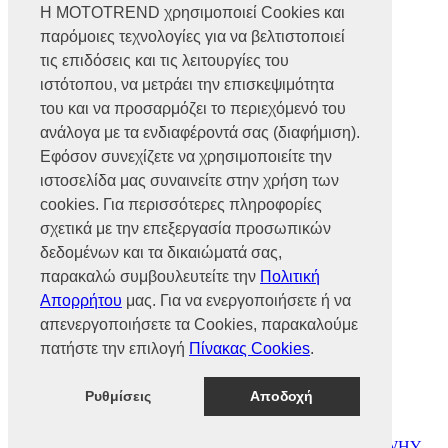
Η MOTOTREND χρησιμοποιεί Cookies και
παρόμοιες τεχνολογίες για να βελτιστοποιεί
Βρυούλων 56, Ν. Φιλαδέλφεια,
14341, Αθήνα
τις επιδόσεις και τις λειτουργίες του
Αρ. Γ.Ε.ΜΗ 002466101000
ιστότοπου, να μετράει την επισκεψιμότητα
Τηλ.:
2102585991
του και να προσαρμόζει το περιεχόμενό του
Φαξ.:
2102585993
Ε-mail:
info@mototrend.gr
ανάλογα με τα ενδιαφέροντά σας (διαφήμιση).
Εφόσον συνεχίζετε να χρησιμοποιείτε την
Μάθετε Περισσότερα
ιστοσελίδα μας συναινείτε στην χρήση των
cookies. Για περισσότερες πληροφορίες
Η Εταιρεία
Brands
σχετικά με την επεξεργασία προσωπικών
Νέα
δεδομένων και τα δικαιώματά σας,
Οικονομικά στοιχεία
παρακαλώ συμβουλευτείτε την
Πολιτική
Απορρήτου
μας. Για να ενεργοποιήσετε ή να
Υποστήριξη
απενεργοποιήσετε τα Cookies, παρακαλούμε
Επικοινωνία
πατήστε την επιλογή
Πίνακας Cookies
.
Γίνε συνεργάτης
Dealers Area
Πολιτική απορρήτου
Ρυθμίσεις
Αποδοχή
Πολιτική cookies
© MOTOTREND 2026. All Rights Reserved | Website by
WHY.