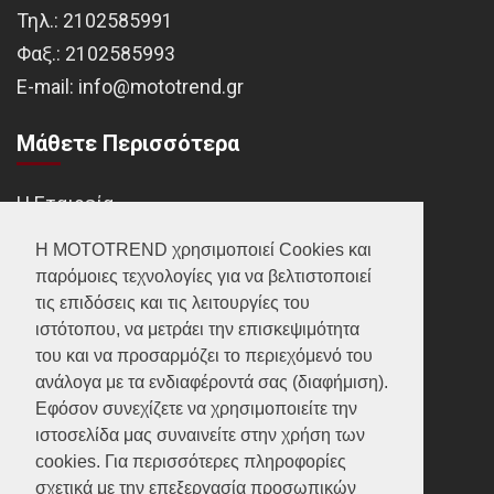
Τηλ.:
2102585991
Φαξ.:
2102585993
Ε-mail:
info@mototrend.gr
Μάθετε Περισσότερα
Η Εταιρεία
Brands
Η MOTOTREND χρησιμοποιεί Cookies και
παρόμοιες τεχνολογίες για να βελτιστοποιεί
Νέα
τις επιδόσεις και τις λειτουργίες του
Οικονομικά στοιχεία
ιστότοπου, να μετράει την επισκεψιμότητα
του και να προσαρμόζει το περιεχόμενό του
ανάλογα με τα ενδιαφέροντά σας (διαφήμιση).
Υποστήριξη
Εφόσον συνεχίζετε να χρησιμοποιείτε την
ιστοσελίδα μας συναινείτε στην χρήση των
Επικοινωνία
cookies. Για περισσότερες πληροφορίες
σχετικά με την επεξεργασία προσωπικών
Γίνε συνεργάτης