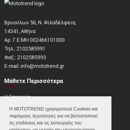
Βρυούλων 56, Ν. Φιλαδέλφεια,
14341, Αθήνα
Αρ. Γ.Ε.ΜΗ 002466101000
Τηλ.:
2102585991
Φαξ.:
2102585993
Ε-mail:
info@mototrend.gr
Μάθετε Περισσότερα
Η Εταιρεία
Brands
Η MOTOTREND χρησιμοποιεί Cookies και
παρόμοιες τεχνολογίες για να βελτιστοποιεί
Νέα
τις επιδόσεις και τις λειτουργίες του
Οικονομικά στοιχεία
ιστότοπου, να μετράει την επισκεψιμότητα