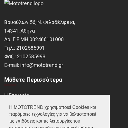
Βρυούλων 56, Ν. Φιλαδέλφεια,
14341, Αθήνα
Αρ. Γ.Ε.ΜΗ 002466101000
Τηλ.:
2102585991
Φαξ.:
2102585993
Ε-mail:
info@mototrend.gr
Μάθετε Περισσότερα
Η Εταιρεία
Brands
Η MOTOTREND χρησιμοποιεί Cookies και
παρόμοιες τεχνολογίες για να βελτιστοποιεί
Νέα
τις επιδόσεις και τις λειτουργίες του
Οικονομικά στοιχεία
ιστότοπου, να μετράει την επισκεψιμότητα