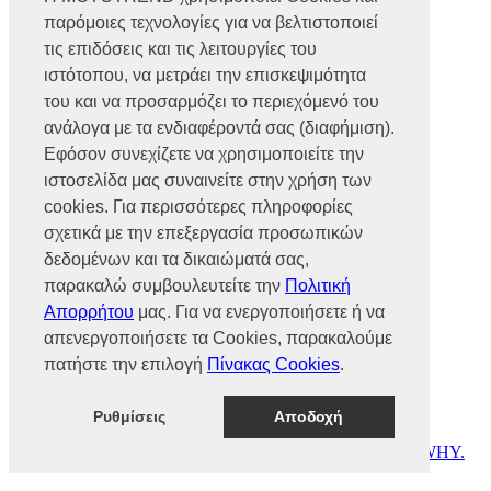
Βρυούλων 56, Ν. Φιλαδέλφεια,
παρόμοιες τεχνολογίες για να βελτιστοποιεί
14341, Αθήνα
Αρ. Γ.Ε.ΜΗ 002466101000
τις επιδόσεις και τις λειτουργίες του
Τηλ.:
2102585991
ιστότοπου, να μετράει την επισκεψιμότητα
Φαξ.:
2102585993
του και να προσαρμόζει το περιεχόμενό του
Ε-mail:
info@mototrend.gr
ανάλογα με τα ενδιαφέροντά σας (διαφήμιση).
Μάθετε Περισσότερα
Εφόσον συνεχίζετε να χρησιμοποιείτε την
ιστοσελίδα μας συναινείτε στην χρήση των
Η Εταιρεία
cookies. Για περισσότερες πληροφορίες
Brands
Νέα
σχετικά με την επεξεργασία προσωπικών
Οικονομικά στοιχεία
δεδομένων και τα δικαιώματά σας,
παρακαλώ συμβουλευτείτε την
Πολιτική
Υποστήριξη
Απορρήτου
μας. Για να ενεργοποιήσετε ή να
Επικοινωνία
απενεργοποιήσετε τα Cookies, παρακαλούμε
Γίνε συνεργάτης
πατήστε την επιλογή
Πίνακας Cookies
.
Dealers Area
Πολιτική απορρήτου
Πολιτική cookies
Ρυθμίσεις
Αποδοχή
© MOTOTREND 2026. All Rights Reserved | Website by
WHY.