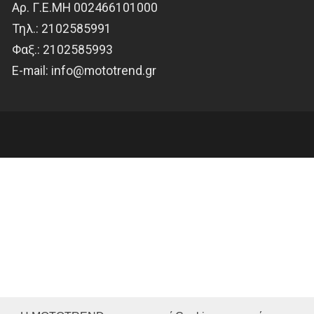
Αρ. Γ.Ε.ΜΗ 002466101000
Τηλ.:
2102585991
Φαξ.:
2102585993
Ε-mail:
info@mototrend.gr