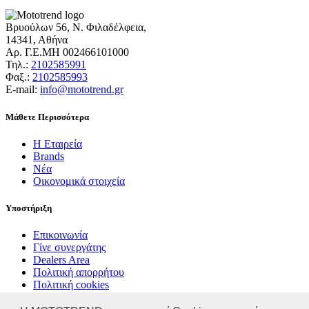
Βρυούλων 56, Ν. Φιλαδέλφεια,
14341, Αθήνα
Αρ. Γ.Ε.ΜΗ 002466101000
Τηλ.:
2102585991
Φαξ.:
2102585993
Ε-mail:
info@mototrend.gr
Μάθετε Περισσότερα
Η Εταιρεία
Brands
Νέα
Οικονομικά στοιχεία
Υποστήριξη
Επικοινωνία
Γίνε συνεργάτης
Dealers Area
Πολιτική απορρήτου
Πολιτική cookies
© MOTOTREND 2026. All Rights Reserved | Website by
WHY.