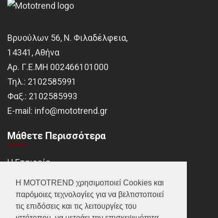
Βρυούλων 56, Ν. Φιλαδέλφεια,
14341, Αθήνα
Αρ. Γ.Ε.ΜΗ 002466101000
Τηλ.:
2102585991
Φαξ.:
2102585993
Ε-mail:
info@mototrend.gr
Μάθετε Περισσότερα
Η Εταιρεία
Brands
Η MOTOTREND χρησιμοποιεί Cookies και
παρόμοιες τεχνολογίες για να βελτιστοποιεί
Νέα
τις επιδόσεις και τις λειτουργίες του
Οικονομικά στοιχεία
ιστότοπου, να μετράει την επισκεψιμότητα