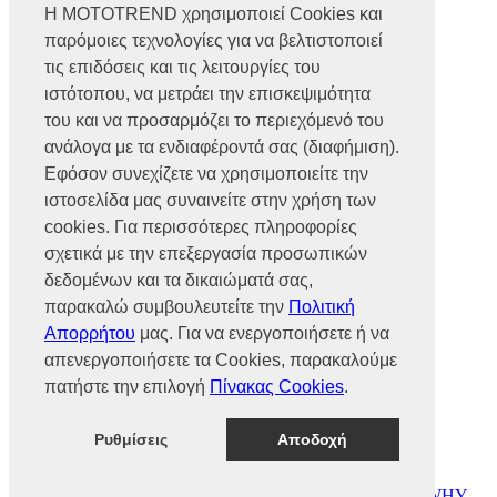
Η MOTOTREND χρησιμοποιεί Cookies και
παρόμοιες τεχνολογίες για να βελτιστοποιεί
Βρυούλων 56, Ν. Φιλαδέλφεια,
14341, Αθήνα
τις επιδόσεις και τις λειτουργίες του
Αρ. Γ.Ε.ΜΗ 002466101000
ιστότοπου, να μετράει την επισκεψιμότητα
Τηλ.:
2102585991
του και να προσαρμόζει το περιεχόμενό του
Φαξ.:
2102585993
Ε-mail:
info@mototrend.gr
ανάλογα με τα ενδιαφέροντά σας (διαφήμιση).
Εφόσον συνεχίζετε να χρησιμοποιείτε την
Μάθετε Περισσότερα
ιστοσελίδα μας συναινείτε στην χρήση των
cookies. Για περισσότερες πληροφορίες
Η Εταιρεία
Brands
σχετικά με την επεξεργασία προσωπικών
Νέα
δεδομένων και τα δικαιώματά σας,
Οικονομικά στοιχεία
παρακαλώ συμβουλευτείτε την
Πολιτική
Απορρήτου
μας. Για να ενεργοποιήσετε ή να
Υποστήριξη
απενεργοποιήσετε τα Cookies, παρακαλούμε
Επικοινωνία
πατήστε την επιλογή
Πίνακας Cookies
.
Γίνε συνεργάτης
Dealers Area
Πολιτική απορρήτου
Ρυθμίσεις
Αποδοχή
Πολιτική cookies
© MOTOTREND 2026. All Rights Reserved | Website by
WHY.