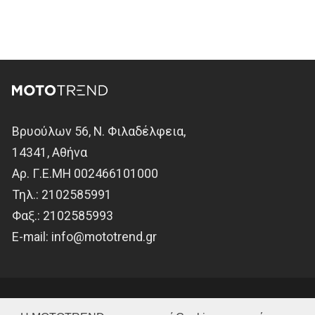
Βρυούλων 56, Ν. Φιλαδέλφεια,
14341, Αθήνα
Αρ. Γ.Ε.ΜΗ 002466101000
Τηλ.:
2102585991
Φαξ.:
2102585993
Ε-mail:
info@mototrend.gr