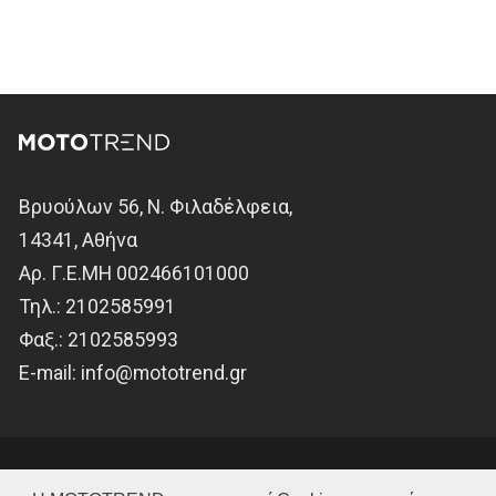
Βρυούλων 56, Ν. Φιλαδέλφεια,
14341, Αθήνα
Αρ. Γ.Ε.ΜΗ 002466101000
Τηλ.:
2102585991
Φαξ.:
2102585993
Ε-mail:
info@mototrend.gr