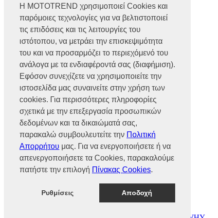
Η MOTOTREND χρησιμοποιεί Cookies και
παρόμοιες τεχνολογίες για να βελτιστοποιεί
Βρυούλων 56, Ν. Φιλαδέλφεια,
14341, Αθήνα
τις επιδόσεις και τις λειτουργίες του
Αρ. Γ.Ε.ΜΗ 002466101000
ιστότοπου, να μετράει την επισκεψιμότητα
Τηλ.:
2102585991
του και να προσαρμόζει το περιεχόμενό του
Φαξ.:
2102585993
Ε-mail:
info@mototrend.gr
ανάλογα με τα ενδιαφέροντά σας (διαφήμιση).
Εφόσον συνεχίζετε να χρησιμοποιείτε την
Μάθετε Περισσότερα
ιστοσελίδα μας συναινείτε στην χρήση των
cookies. Για περισσότερες πληροφορίες
Η Εταιρεία
Brands
σχετικά με την επεξεργασία προσωπικών
Νέα
δεδομένων και τα δικαιώματά σας,
Οικονομικά στοιχεία
παρακαλώ συμβουλευτείτε την
Πολιτική
Απορρήτου
μας. Για να ενεργοποιήσετε ή να
Υποστήριξη
απενεργοποιήσετε τα Cookies, παρακαλούμε
Επικοινωνία
πατήστε την επιλογή
Πίνακας Cookies
.
Γίνε συνεργάτης
Dealers Area
Πολιτική απορρήτου
Ρυθμίσεις
Αποδοχή
Πολιτική cookies
© MOTOTREND 2026. All Rights Reserved | Website by
WHY.