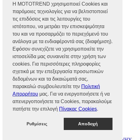
Η MOTOTREND χρησιμοποιεί Cookies και
παρόμοιες τεχνολογίες για να βελτιστοποιεί
Βρυούλων 56, Ν. Φιλαδέλφεια,
14341, Αθήνα
τις επιδόσεις και τις λειτουργίες του
Αρ. Γ.Ε.ΜΗ 002466101000
ιστότοπου, να μετράει την επισκεψιμότητα
Τηλ.:
2102585991
του και να προσαρμόζει το περιεχόμενό του
Φαξ.:
2102585993
Ε-mail:
info@mototrend.gr
ανάλογα με τα ενδιαφέροντά σας (διαφήμιση).
Εφόσον συνεχίζετε να χρησιμοποιείτε την
Μάθετε Περισσότερα
ιστοσελίδα μας συναινείτε στην χρήση των
cookies. Για περισσότερες πληροφορίες
Η Εταιρεία
Brands
σχετικά με την επεξεργασία προσωπικών
Νέα
δεδομένων και τα δικαιώματά σας,
Οικονομικά στοιχεία
παρακαλώ συμβουλευτείτε την
Πολιτική
Απορρήτου
μας. Για να ενεργοποιήσετε ή να
Υποστήριξη
απενεργοποιήσετε τα Cookies, παρακαλούμε
Επικοινωνία
πατήστε την επιλογή
Πίνακας Cookies
.
Γίνε συνεργάτης
Dealers Area
Πολιτική απορρήτου
Ρυθμίσεις
Αποδοχή
Πολιτική cookies
© MOTOTREND 2026. All Rights Reserved | Website by
WHY.