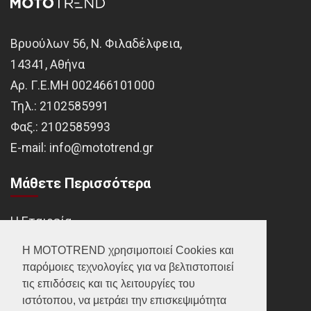
Βρυούλων 56, Ν. Φιλαδέλφεια,
14341, Αθήνα
Αρ. Γ.Ε.ΜΗ 002466101000
Τηλ.:
2102585991
Φαξ.:
2102585993
Ε-mail:
info@mototrend.gr
Μάθετε Περισσότερα
Η Εταιρεία
Brands
Η MOTOTREND χρησιμοποιεί Cookies και
παρόμοιες τεχνολογίες για να βελτιστοποιεί
Νέα
τις επιδόσεις και τις λειτουργίες του
Οικονομικά στοιχεία
ιστότοπου, να μετράει την επισκεψιμότητα