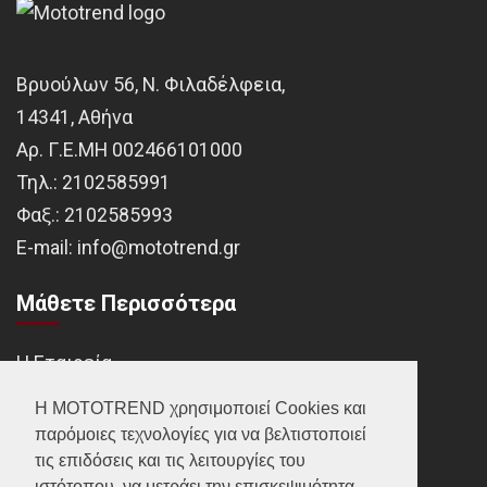
Βρυούλων 56, Ν. Φιλαδέλφεια,
14341, Αθήνα
Αρ. Γ.Ε.ΜΗ 002466101000
Τηλ.:
2102585991
Φαξ.:
2102585993
Ε-mail:
info@mototrend.gr
Μάθετε Περισσότερα
Η Εταιρεία
Brands
Η MOTOTREND χρησιμοποιεί Cookies και
παρόμοιες τεχνολογίες για να βελτιστοποιεί
Νέα
τις επιδόσεις και τις λειτουργίες του
Οικονομικά στοιχεία
ιστότοπου, να μετράει την επισκεψιμότητα