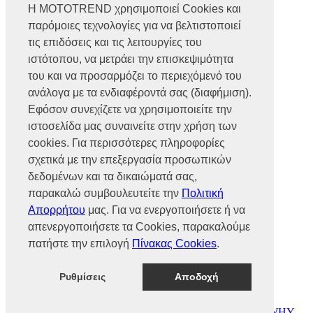
Η MOTOTREND χρησιμοποιεί Cookies και
παρόμοιες τεχνολογίες για να βελτιστοποιεί
Βρυούλων 56, Ν. Φιλαδέλφεια,
14341, Αθήνα
τις επιδόσεις και τις λειτουργίες του
Αρ. Γ.Ε.ΜΗ 002466101000
ιστότοπου, να μετράει την επισκεψιμότητα
Τηλ.:
2102585991
του και να προσαρμόζει το περιεχόμενό του
Φαξ.:
2102585993
Ε-mail:
info@mototrend.gr
ανάλογα με τα ενδιαφέροντά σας (διαφήμιση).
Εφόσον συνεχίζετε να χρησιμοποιείτε την
Μάθετε Περισσότερα
ιστοσελίδα μας συναινείτε στην χρήση των
cookies. Για περισσότερες πληροφορίες
Η Εταιρεία
Brands
σχετικά με την επεξεργασία προσωπικών
Νέα
δεδομένων και τα δικαιώματά σας,
Οικονομικά στοιχεία
παρακαλώ συμβουλευτείτε την
Πολιτική
Απορρήτου
μας. Για να ενεργοποιήσετε ή να
Υποστήριξη
απενεργοποιήσετε τα Cookies, παρακαλούμε
Επικοινωνία
πατήστε την επιλογή
Πίνακας Cookies
.
Γίνε συνεργάτης
Dealers Area
Πολιτική απορρήτου
Ρυθμίσεις
Αποδοχή
Πολιτική cookies
© MOTOTREND 2026. All Rights Reserved | Website by
WHY.