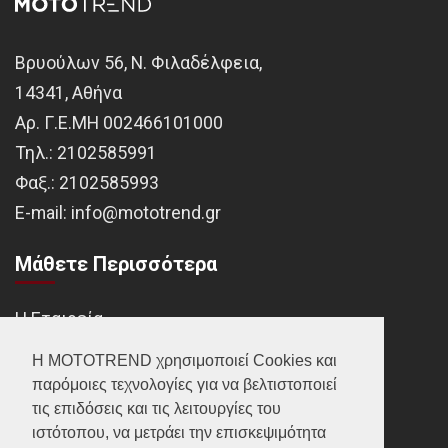
Βρυούλων 56, Ν. Φιλαδέλφεια,
14341, Αθήνα
Αρ. Γ.Ε.ΜΗ 002466101000
Τηλ.:
2102585991
Φαξ.:
2102585993
Ε-mail:
info@mototrend.gr
Μάθετε Περισσότερα
Η Εταιρεία
Brands
Η MOTOTREND χρησιμοποιεί Cookies και
παρόμοιες τεχνολογίες για να βελτιστοποιεί
Νέα
τις επιδόσεις και τις λειτουργίες του
Οικονομικά στοιχεία
ιστότοπου, να μετράει την επισκεψιμότητα