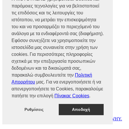
Βρυούλων 56, Ν. Φιλαδέλφεια,
παρόμοιες τεχνολογίες για να βελτιστοποιεί
14341, Αθήνα
Αρ. Γ.Ε.ΜΗ 002466101000
τις επιδόσεις και τις λειτουργίες του
Τηλ.:
2102585991
ιστότοπου, να μετράει την επισκεψιμότητα
Φαξ.:
2102585993
του και να προσαρμόζει το περιεχόμενό του
Ε-mail:
info@mototrend.gr
ανάλογα με τα ενδιαφέροντά σας (διαφήμιση).
Μάθετε Περισσότερα
Εφόσον συνεχίζετε να χρησιμοποιείτε την
ιστοσελίδα μας συναινείτε στην χρήση των
Η Εταιρεία
cookies. Για περισσότερες πληροφορίες
Brands
Νέα
σχετικά με την επεξεργασία προσωπικών
Οικονομικά στοιχεία
δεδομένων και τα δικαιώματά σας,
παρακαλώ συμβουλευτείτε την
Πολιτική
Υποστήριξη
Απορρήτου
μας. Για να ενεργοποιήσετε ή να
Επικοινωνία
απενεργοποιήσετε τα Cookies, παρακαλούμε
Γίνε συνεργάτης
πατήστε την επιλογή
Πίνακας Cookies
.
Dealers Area
Πολιτική απορρήτου
Πολιτική cookies
Ρυθμίσεις
Αποδοχή
© MOTOTREND 2026. All Rights Reserved | Website by
WHY.