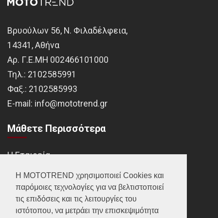
Βρυούλων 56, Ν. Φιλαδέλφεια,
14341, Αθήνα
Αρ. Γ.Ε.ΜΗ 002466101000
Τηλ.:
2102585991
Φαξ.:
2102585993
Ε-mail:
info@mototrend.gr
Μάθετε Περισσότερα
Η Εταιρεία
Brands
Η MOTOTREND χρησιμοποιεί Cookies και
παρόμοιες τεχνολογίες για να βελτιστοποιεί
Νέα
τις επιδόσεις και τις λειτουργίες του
Οικονομικά στοιχεία
ιστότοπου, να μετράει την επισκεψιμότητα