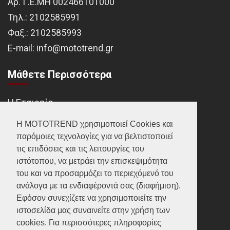
Αρ. Γ.Ε.ΜΗ 002466101000
Τηλ.:
2102585991
Φαξ.:
2102585993
Ε-mail:
info@mototrend.gr
Μάθετε Περισσότερα
Η Εταιρεία
Brands
Η MOTOTREND χρησιμοποιεί Cookies και
παρόμοιες τεχνολογίες για να βελτιστοποιεί
Νέα
τις επιδόσεις και τις λειτουργίες του
Οικονομικά στοιχεία
ιστότοπου, να μετράει την επισκεψιμότητα
του και να προσαρμόζει το περιεχόμενό του
ανάλογα με τα ενδιαφέροντά σας (διαφήμιση).
Υποστήριξη
Εφόσον συνεχίζετε να χρησιμοποιείτε την
ιστοσελίδα μας συναινείτε στην χρήση των
Επικοινωνία
cookies. Για περισσότερες πληροφορίες